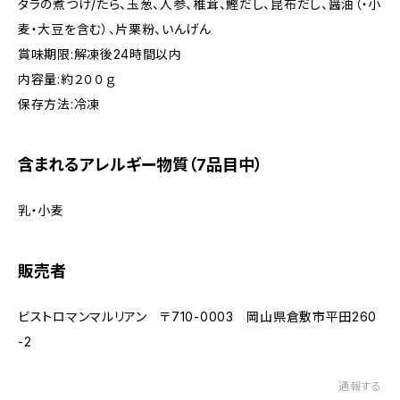
タラの煮つけ/たら、玉葱、人参、椎茸、鰹だし、昆布だし、醤油（・小
麦・大豆を含む）、片栗粉、いんげん
賞味期限:解凍後24時間以内
内容量:約２００ｇ
保存方法:冷凍
含まれるアレルギー物質（7品目中）
乳・小麦
販売者
ビストロマンマルリアン 〒710-0003 岡山県倉敷市平田260
-2
通報する