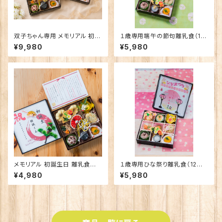
双子ちゃん専用 メモリアル 初誕
１歳専用端午の節句離乳食（12
生日 離乳食｜ふたりの大切な1
か月～）
¥9,980
¥5,980
歳のお祝い
メモリアル 初誕生日 離乳食｜
１歳専用ひな祭り離乳食（12か
思い出に残る特別なお祝い
月～）
¥4,980
¥5,980