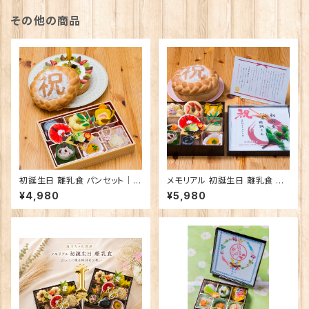
その他の商品
初誕生日 離乳食 パンセット｜特
メモリアル 初誕生日 離乳食 パ
別なお祝い離乳食
ンセット｜思い出に残る特別な
¥4,980
¥5,980
お祝い