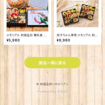
メモリアル 初誕生日 離乳食 パ
双子ちゃん専用 メモリアル 初誕
ンセット｜思い出に残る特別な
生日 離乳食｜ふたりの大切な1
¥5,980
¥9,980
お祝い
歳のお祝い
商品一覧に戻る
© 初誕生祝いのルリアン
Powered by