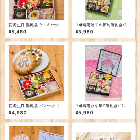
初誕生日 離乳食 ケーキセット｜
１歳専用端午の節句離乳食（12
特別なお祝い離乳食
か月～）
¥5,480
¥5,980
初誕生日 離乳食 パンセット｜特
１歳専用ひな祭り離乳食（12か
別なお祝い離乳食
月～）
¥4,980
¥5,980