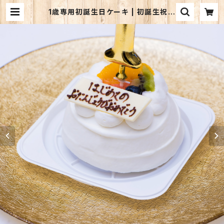
1歳専用初誕生日ケーキ | 初誕生祝い
のルリアン